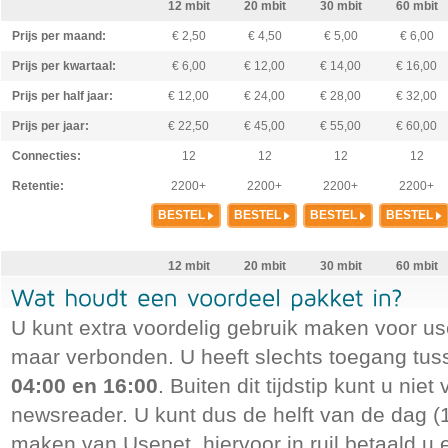
12 mbit
20 mbit
30 mbit
60 mbit
Prijs per maand:
€ 2,50
€ 4,50
€ 5,00
€ 6,00
Prijs per kwartaal:
€ 6,00
€ 12,00
€ 14,00
€ 16,00
Prijs per half jaar:
€ 12,00
€ 24,00
€ 28,00
€ 32,00
Prijs per jaar:
€ 22,50
€ 45,00
€ 55,00
€ 60,00
Connecties:
12
12
12
12
Retentie:
2200+
2200+
2200+
2200+
BESTEL
BESTEL
BESTEL
BESTEL
12 mbit
20 mbit
30 mbit
60 mbit
Price per month:
€ 2,50
€ 4,50
€ 5,-
€ 6,-
U kunt extra voordelig gebruik maken voor use
Price per 3 months
€ 6,--
€ 12,-
€ 14,-
€ 16,-
maar verbonden. U heeft slechts toegang tu
Price per 6 months:
€ 12,-
€ 24,-
€ 28,-
€ 32,-
04:00 en 16:00
. Buiten dit tijdstip kunt u nie
Price per year:
€ 22,50
€ 45,-
€ 55,-
€ 60,-
newsreader. U kunt dus de helft van de dag (
Connections:
12
12
12
12
maken van Usenet, hiervoor in ruil betaald u
Retentie:
2200+
2200+
2200+
2200+