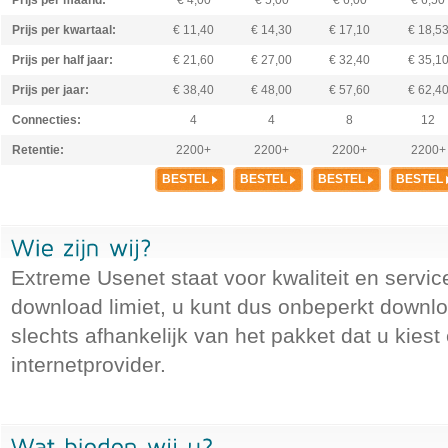
Prijs per maand:
€ 4,00
€ 5,00
€ 6,00
€ 6,50
Prijs per kwartaal:
€ 11,40
€ 14,30
€ 17,10
€ 18,5
Prijs per half jaar:
€ 21,60
€ 27,00
€ 32,40
€ 35,1
Prijs per jaar:
€ 38,40
€ 48,00
€ 57,60
€ 62,4
Connecties:
4
4
8
12
Retentie:
2200+
2200+
2200+
2200+
BESTEL
BESTEL
BESTEL
BESTEL
Extreme Usenet staat voor kwaliteit en service
download limiet, u kunt dus onbeperkt downlo
slechts afhankelijk van het pakket dat u kies
internetprovider.