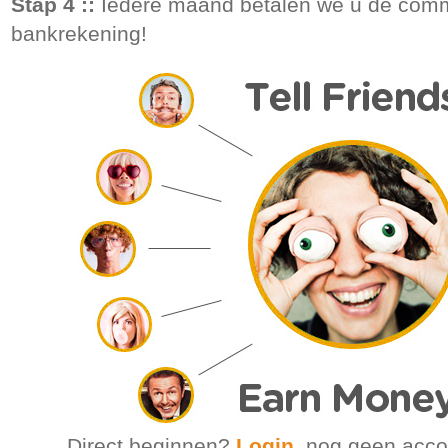
Stap 4 ::
Iedere maand betalen we u de commi
bankrekening!
Direct beginnen?
Login
, nog geen acc